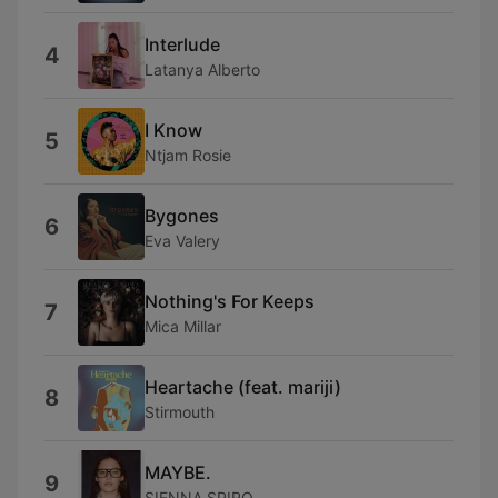
Interlude
4
Latanya Alberto
I Know
5
Ntjam Rosie
Bygones
6
Eva Valery
Nothing's For Keeps
7
Mica Millar
Heartache (feat. mariji)
8
Stirmouth
MAYBE.
9
SIENNA SPIRO