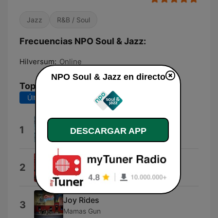
Jazz
R&B / Soul
Frecuencias NPO Soul & Jazz:
Hilversum:
Online
NPO Soul & Jazz en directo
Top Canciones
Últimos 7 días
Últimos 30 días
Better Me
1
DESCARGAR APP
Better Late Than Never
Show Me
2
Hien
Joy Rides
3
Mamas Gun