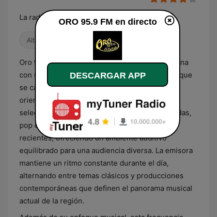
La radio de nueva era
ORO 95.9 FM en directo
Alternativa / Indie
Años 80
Antiguas
Oro 95.9 FM es una estación de radio venezolana
con sede en la ciudad de Coro, estado Falcón, que
DESCARGAR APP
se caracteriza por una programación musical
orientada al género adulto contemporáneo. Su
selección sonora incluye una variedad de baladas,
pop en español e inglés y éxitos de décadas
recientes, ofreciendo un ambiente auditivo
equilibrado para una audiencia diversa. La emisora
mantiene un ritmo constante durante el día,
alternando entre temas clásicos y producciones
contemporáneas que definen el panorama musical
actual de la región.