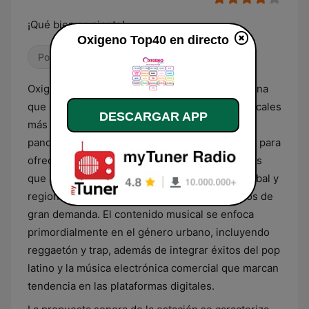
¡Qué bien se siente!
Oxigeno Top40 en directo
Pop / Top 40
Oxigeno Top40 es una emisora radial venezolana
que centra su programación en los éxitos musicales
DESCARGAR APP
más relevantes de la actualidad dentro del
panorama comercial. Su formato está diseñado para
ofrecer una rotación constante de las canciones
que lideran las listas de popularidad a nivel global y
regional, priorizando géneros contemporáneos de
gran demanda. El contenido musical se enfoca
primordialmente en el género urbano, incluyendo
reggaetón y trap, además de integrar éxitos del pop
latino y la música electrónica comercial que marcan
tendencia en las plataformas digitales.