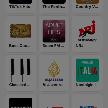
TikTok Hits
The Penthouse
Country Vibes
Boss Country Radio
Beam FM - Adult Hits
NRJ
Classical Horizon Radio (International)
Al Jazeera Arabic (قناة الجزيرة)
Nostalgie Italia