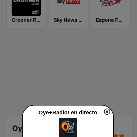
Crooner Radio
Sky News Radio
Европа Плюс (Europa Plus)
Oye+Radio! en directo
Oye+Radio! en vivo