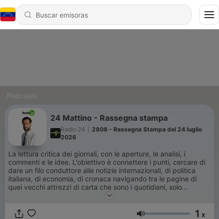
Podcasts
24 Mattino - Rassegna stampa
Radio 24
|
2808 - Rassegna Stampa del 24 luglio
2026
La lettura critica dei giornali, con le aperture, le analisi, i
commenti e le idee. L'obiettivo è connettere i punti, cercare di
dare un filo conduttore alle notizie internazionali, di politica
italiana, di economia, di cronaca navigando tra le pagine di
quei vecchi attrezzi di carta che sono i quotidiani, solo
apparentemente anacronistici. La squadra:
Margherita Aina,
Luca Ferrero, Giorgio De Luca, Alessandro Marcotulli, Marco
1
Santoro.
x
Volumen