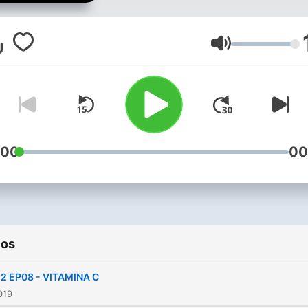
importa. O que interessa é
se a bola rola estamos
acompanhando.
Volumen
:00
00
ios
2 EP08 - VITAMINA C
019