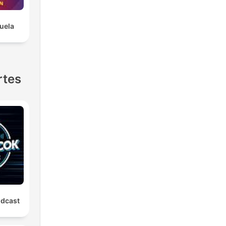
uela
rtes
odcast