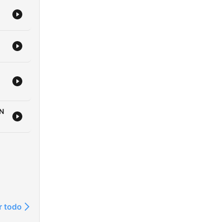
N
r todo