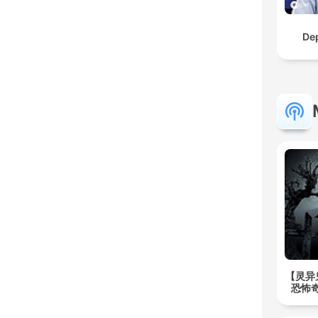
De
【灵异
恐怖奇