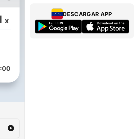
 que
DESCARGAR APP
1
x
:00