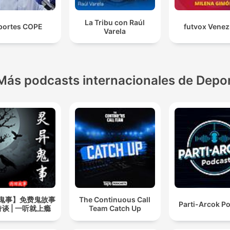
La Tribu con Raúl
portes COPE
futvox Venez
Varela
Más podcasts internacionales de Depo
鬼事】免费鬼故事
The Continuous Call
Parti-Arcok P
谈 | 一听就上瘾
Team Catch Up