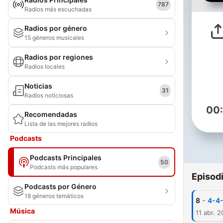
787
Radios más escuchadas
Radios por género
15 géneros musicales
Radios por regiones
Radios locales
Noticias
31
Radios noticiosas
00
Recomendadas
Lista de las mejores radios
Podcasts
Podcasts Principales
50
Podcasts más populares
Episod
Podcasts por Género
18 géneros temáticos
-
8
4-4-
Música
11 abr. 2