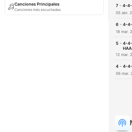
Canciones Principales
-
7
4-4
Canciones más escuchadas
05 abr. 
-
6
4-4
18 mar. 
-
5
4-4
HAA
12 mar. 
-
4
4-4
06 mar. 