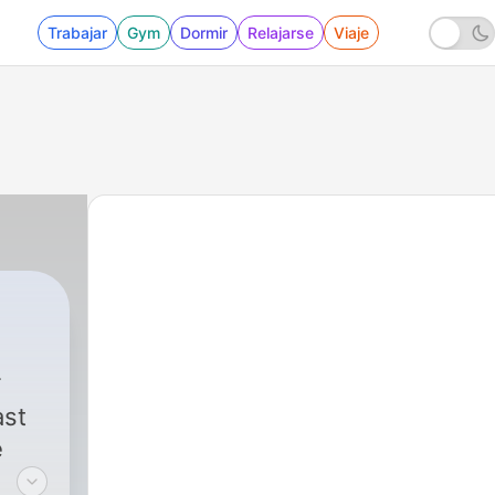
Trabajar
Gym
Dormir
Relajarse
Viaje
ast
e