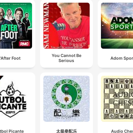
You Cannot Be
'After Foot
Adom Spor
Serious
tbol Picante
太极拳配乐
Audio Che