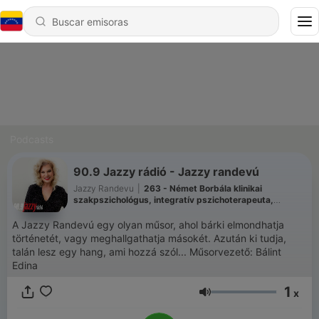
Podcasts
90.9 Jazzy rádió - Jazzy randevú
Jazzy Randevu
|
263 - Német Borbála klinikai
szakpszichológus, integratív pszichoterapeuta,
pszichodráma vezető-jelölt és Dr. Unoka Zsolt
pszichiáter, pszichotrapeuta, sématerápia kiképző
A Jazzy Randevú egy olyan műsor, ahol bárki elmondhatja
történetét, vagy meghallgathatja másokét. Azután ki tudja,
talán lesz egy hang, ami hozzá szól... Műsorvezető: Bálint
Edina
1
x
Volumen