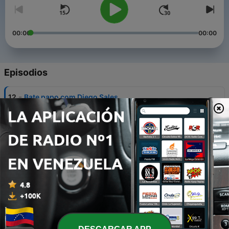
00:00
00:00
Episodios
-
12
Bate papo com Diego Sales
30 mayo 2021
-
11
Top 20 gaitistas internacionais (na nossa opinião)
28 abr. 2021
-
10
Bate Papo com Igor Kasuya
06 abr. 2021
-
9
Bate papo com André Bordinhon (guitarra)
03 jul. 2020
-
8
Bate papo com Ivan Marcio.