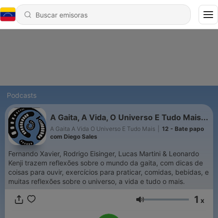
Podcasts
A Gaita, A Vida, O Universo E Tudo Mais...
A Gaita A Vida O Universo E Tudo Mais
|
12 - Bate papo
com Diego Sales
Fernando Xavier, Rodrigo Eisinger, Lucas Martini & Leonardo
Kenji trazem reflexões sobre o mundo da gaita, com dicas de
coisas para ouvir, exercícios para praticar, comidas, bebidas, e
muitas reflexões sobre o universo, a vida e tudo o mais.
1
x
Volumen