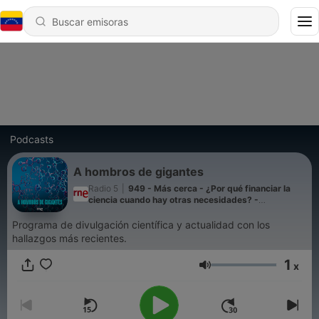
Podcasts
A hombros de gigantes
Radio 5
|
949 - Más cerca - ¿Por qué financiar la
ciencia cuando hay otras necesidades? -
05/08/2026
Programa de divulgación científica y actualidad con los
hallazgos más recientes.
1
x
Volumen