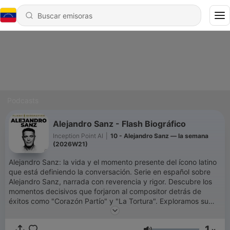
Podcasts
Alejandro Sanz - Flash Biográfico
Inception Point AI
|
10 - Alejandro Sanz — la semana
(2026W21)
Alejandro Sanz: la vida y el momento presente del ícono latino
que está definiendo la conversación. Serie en español sobre
Alejandro Sanz, narrada con reverencia y rigor. Descubre los
momentos decisivos que forjaron al compositor detrás de
éxitos como "Corazón Partío" y "La Tortura". Exploramos su
infancia, sus primeros pasos musicales, las colaboraciones que
marcaron época y los desafíos personales que inspiraron sus
1