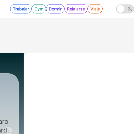
Trabajar
Gym
Dormir
Relajarse
Viaje
aro
ardo