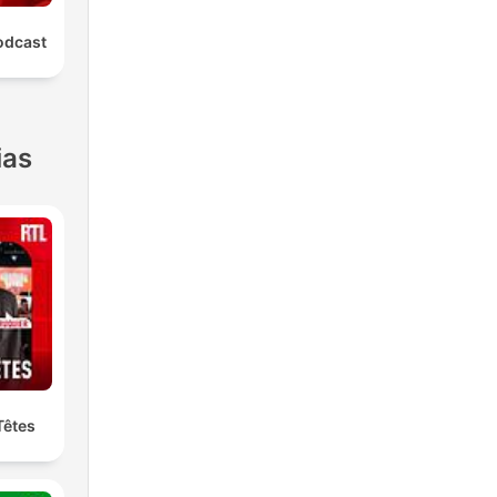
odcast
ias
Têtes