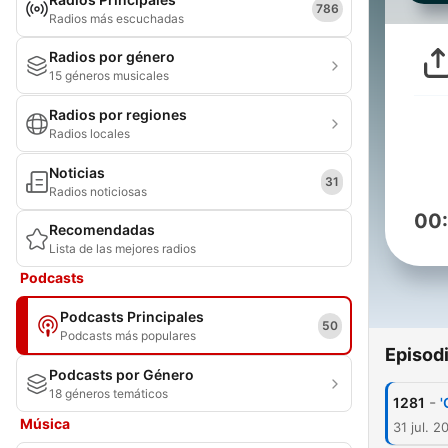
786
Radios más escuchadas
Radios por género
15 géneros musicales
Radios por regiones
Radios locales
Noticias
31
Radios noticiosas
00
Recomendadas
Lista de las mejores radios
Podcasts
Podcasts Principales
50
Podcasts más populares
Episod
Podcasts por Género
18 géneros temáticos
-
1281
'
Música
31 jul. 2