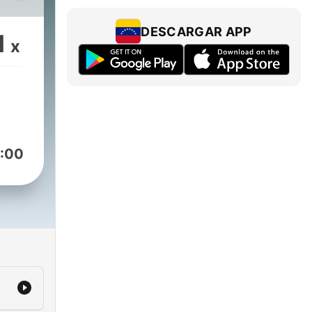
il y
DESCARGAR APP
1
x
 a
t
:00