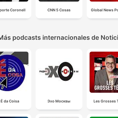
porte Coronell
CNN 5 Cosas
Global News P
Más podcasts internacionales de Notic
 É da Coisa
Эхо Москвы
Les Grosses 