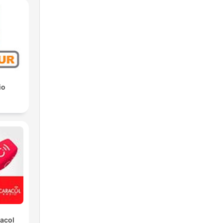
io
racol