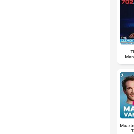
T
Man
Maarte
T