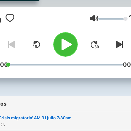
Villa y narrado por Conchi G
Andrés Moraleda. Una
producción de The Voice
Volumen
Village. De lunes a viernes,
las 7:30 AM. @amelpodcas
:00
00
ios
Crisis migratoria' AM 31 julio 7:30am
026