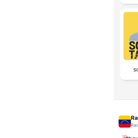
S
Ra
Rad