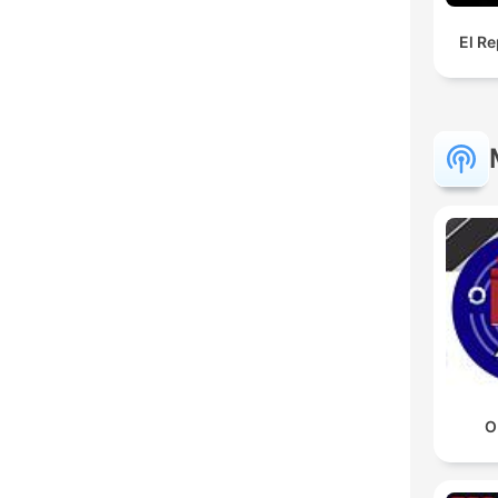
El Re
O