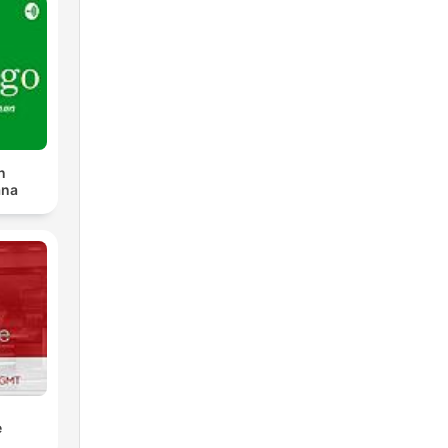
n
ana
e