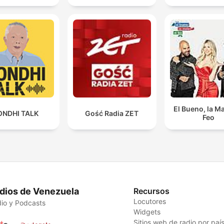
El Bueno, la Ma
ONDHI TALK
Gość Radia ZET
Feo
dios de Venezuela
Recursos
Locutores
io y Podcasts
Widgets
Sitios web de radio por paí