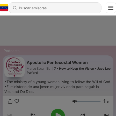
Podcasts
Apostolic Pentecostal Women
MarLu Escamilla
|
7 - How to Keep the Vision - Jacy Lee
Pulford
•The ministry of a young woman living to follow the Will of God.
•El ministerio de una joven mujer viviendo para seguir la
Voluntad De Dios.
1
x
Volumen