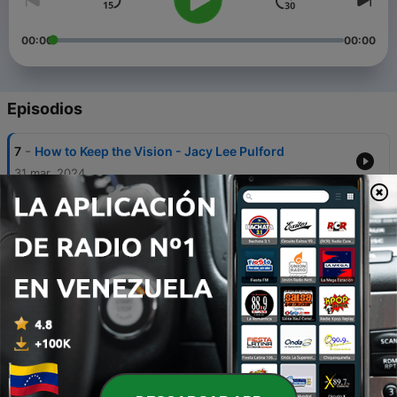
00:00
00:00
Episodios
-
7
How to Keep the Vision - Jacy Lee Pulford
31 mar. 2024
-
6
Deja que El Señor se muestre en tú vida - Beatriz
Orozco de Tinoco
31 dic. 2023
-
5
El Verdadero Éxito - Analie Cuadras de Mercado
30 ago. 2023
-
4
Nuestros Hijos en Estos Tiempos - Jacqueline
Monica Nieto y Germán Castellanos
01 jul. 2023