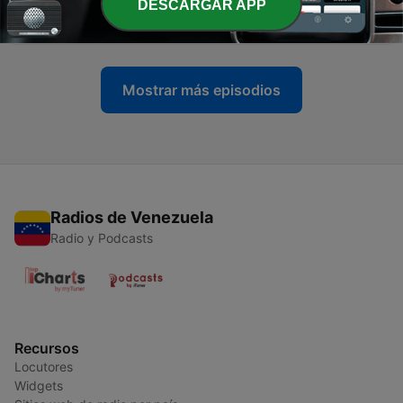
-
DESCARGAR APP
3
Young Mother’s - Annah Urshan Glasgow
23 mayo 2023
Mostrar más episodios
Radios de Venezuela
Radio y Podcasts
Recursos
Locutores
Widgets