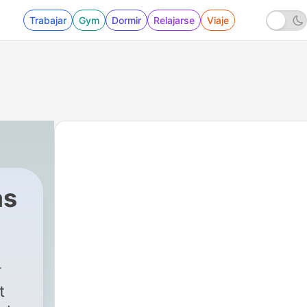
Trabajar
Gym
Dormir
Relajarse
Viaje
as
t