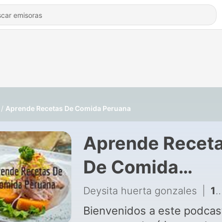
Aprende Recetas De Comida Peruana
Aprende Recet
De Comida
Peruana
Deysita huerta gonzales
|
1 - Aprende recetas de comida peruana
Bienvenidos a este podcas