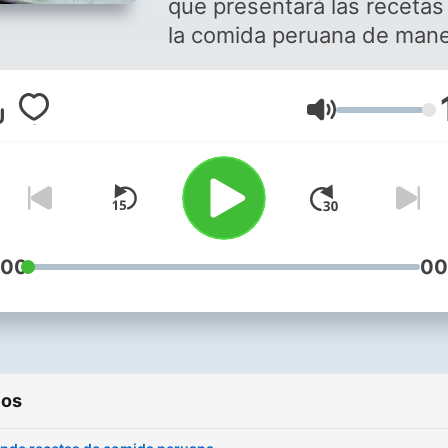
que presentará las recetas
la comida peruana de man
breve.
Volumen
:00
00
ios