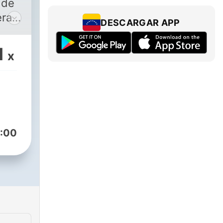
 de
era
DESCARGAR APP
1
x
:00