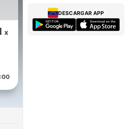
DESCARGAR APP
1
x
:00