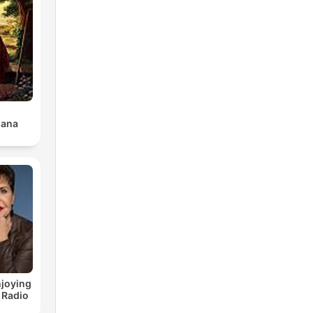
iana
joying
 Radio