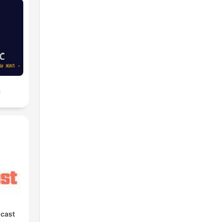
с
cast