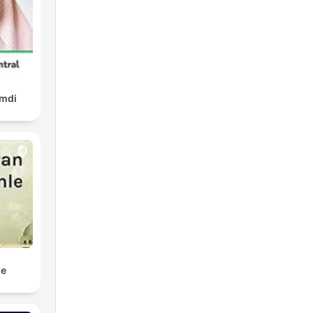
amdi
le