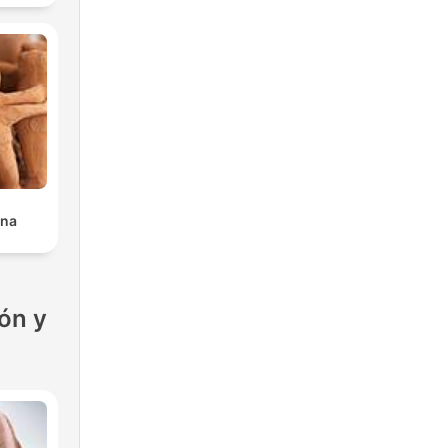
ana
ón y