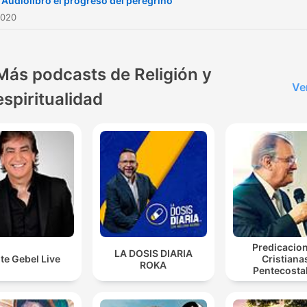
 Audiolibro el progreso del peregrino
2020
Más podcasts de Religión y
Ve
espiritualidad
Predicacio
LA DOSIS DIARIA
te Gebel Live
Cristiana
ROKA
Pentecosta