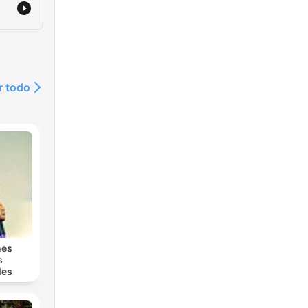
r todo
nes
s
les