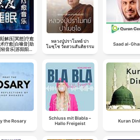
眠|解压|冥想|疗愈
หลวงปู่ปราโมทย์ ปา
艺术疗愈|白噪音|助
Saad al-Gh
โมชฺโช วัดสวนสันติธรรม
|轻音乐|苏阳阳频
道
Schluss mit Blabla –
y the Rosary
Kuran Din
Hallo Freigeist