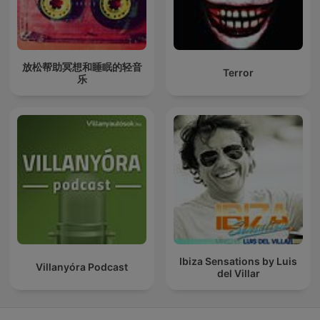
放松帮助冥想和睡眠的轻音
Terror
乐
Ibiza Sensations by Luis
Villanyóra Podcast
del Villar