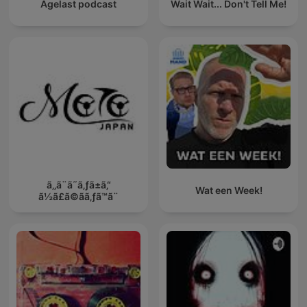
Agelast podcast
Wait Wait... Don't Tell Me!
ã‚‚ã¨ã˜ã‚ƒã±ã‚“
Wat een Week!
ã½ã£ã©ãã‚ƒã™ã¨