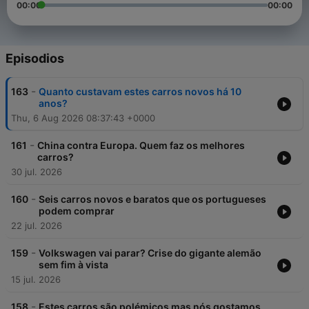
00:00
00:00
Episodios
-
163
Quanto custavam estes carros novos há 10
anos?
Thu, 6 Aug 2026 08:37:43 +0000
-
161
China contra Europa. Quem faz os melhores
carros?
30 jul. 2026
-
160
Seis carros novos e baratos que os portugueses
podem comprar
22 jul. 2026
-
159
Volkswagen vai parar? Crise do gigante alemão
sem fim à vista
15 jul. 2026
-
158
Estes carros são polémicos mas nós gostamos.