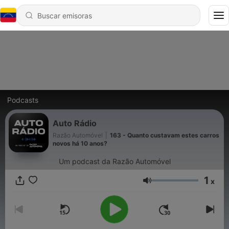
Podcasts
Auto Rádio
Razão Automóvel
|
163 - Quanto custavam estes carros
novos há 10 anos?
Um podcast da Razão Automóvel
1
x
Volumen