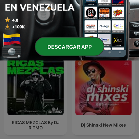
BOLEROS Y TRIOS
SABADO VALLENATO
ROMANTICOS
Más podcasts internacionales de Música
DESCARGAR APP
RICAS MEZCLAS By DJ
Dj Shinski New Mixes
RITMO