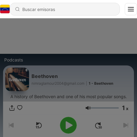
Podcasts
Beethoven
nimraglamour2004@gmail.com
|
1 - Beethoven
A history of Beethoven and one of his most popular songs.
1
x
Volumen