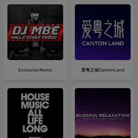
Exclusive Remix
爱粤之城CantonLand