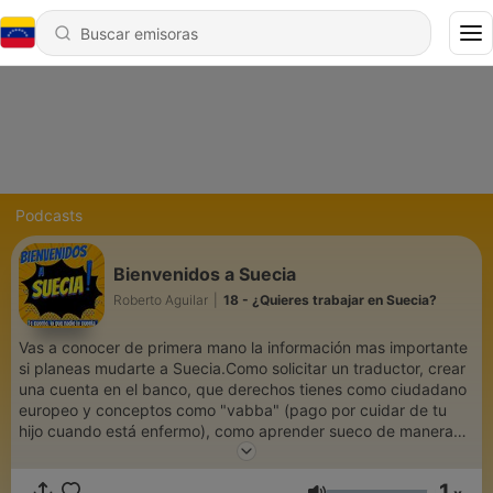
Podcasts
Bienvenidos a Suecia
Roberto Aguilar
|
18 - ¿Quieres trabajar en Suecia?
Vas a conocer de primera mano la información mas importante
si planeas mudarte a Suecia.Como solicitar un traductor, crear
una cuenta en el banco, que derechos tienes como ciudadano
europeo y conceptos como "vabba" (pago por cuidar de tu
hijo cuando está enfermo), como aprender sueco de manera
gratuita. Información de manera directa, sin rodeos. Suecia
cuenta con tasas de paro por debajo del 6%, alto poder
1