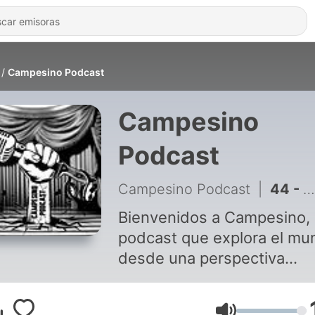
Campesino Podcast
Campesino
Podcast
Campesino Podcast
|
44 - Capitulo 45 - Peliculones
Bienvenidos a Campesino,
podcast que explora el mu
desde una perspectiva
diferente. Cada episodio, nos
preguntamos sobre las co