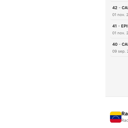
-
42
CA
01 nov. 
-
41
EP
01 nov. 
-
40
CAP
09 sep.
Ra
Rad