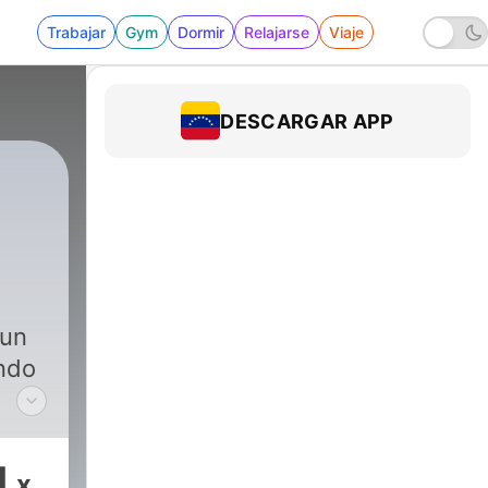
Trabajar
Gym
Dormir
Relajarse
Viaje
DESCARGAR APP
 un
ndo
sas
1
x