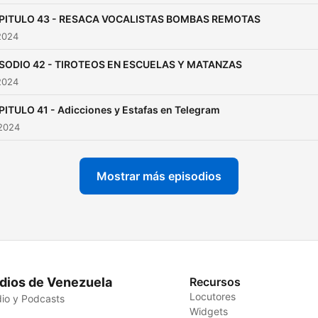
crítica, creativa y fuera de 
PITULO 43 - RESACA VOCALISTAS BOMBAS REMOTAS
caja. ¿Estás listo para explorar
2024
el mundo con nosotros?
ISODIO 42 - TIROTEOS EN ESCUELAS Y MATANZAS
2024
ITULO 41 - Adicciones y Estafas en Telegram
 2024
Mostrar más episodios
dios de Venezuela
Recursos
Locutores
io y Podcasts
Widgets