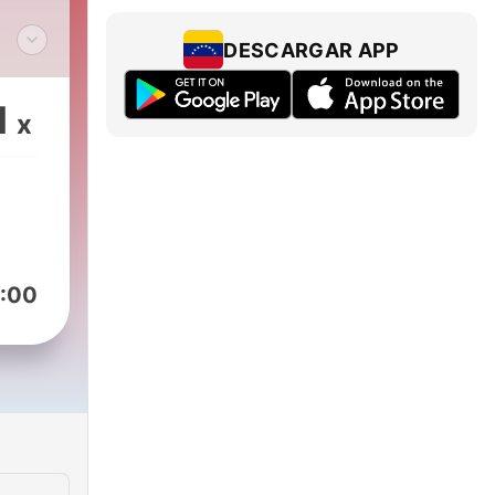
DESCARGAR APP
1
x
:00