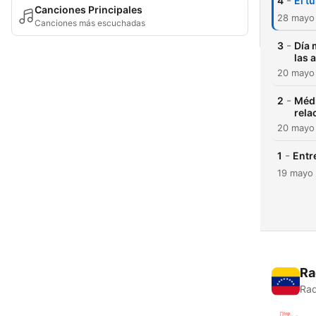
-
4
El t
Canciones Principales
28 mayo
Canciones más escuchadas
-
3
Día 
las 
20 mayo
-
2
Médi
rela
20 mayo
-
1
Entr
19 mayo
Ra
Rad