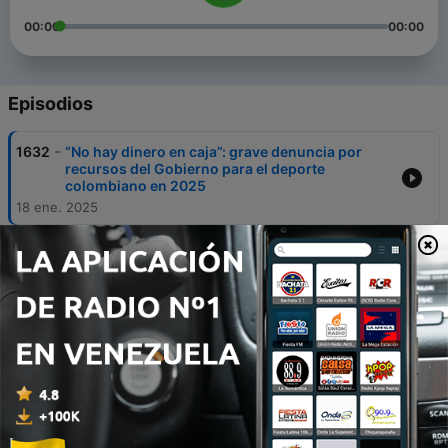
00:00
00:00
Episodios
-
1632
“No hay dinero en caja”: grave denuncia por
recursos del Gobierno para el deporte
colombiano en 2025
18 ene. 2025
-
1631
Presidente de Llaneros da un parte de
tranquilidad sobre la dura sanción que recibió
de la FIFA
13 ene. 2025
-
1630
Tolima ya eligió a su nuevo técnico: esto dijo el
presidente, César Camargo
04 ene. 2025
-
1629
Eduardo Méndez: “No veo imposible pelearle a
Boca Juniors un partido”