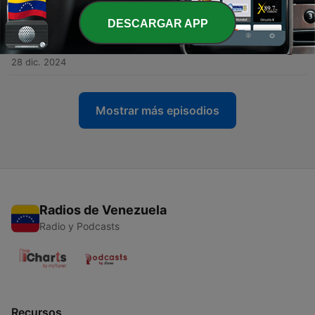
04 ene. 2025
DESCARGAR APP
-
1628
Rafael Dudamel: “El fútbol colombiano me ha
dado prácticamente toda mi carrera”
28 dic. 2024
Mostrar más episodios
Radios de Venezuela
Radio y Podcasts
Recursos