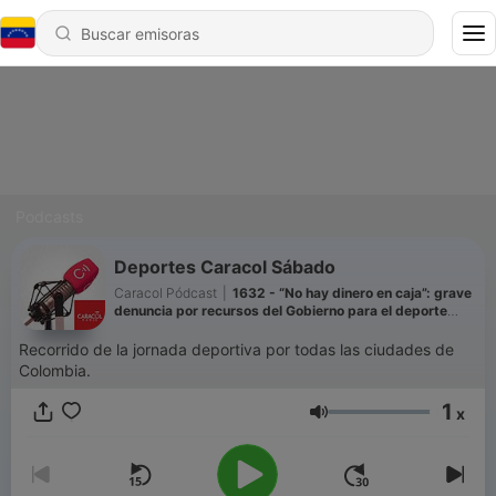
Podcasts
Deportes Caracol Sábado
Caracol Pódcast
|
1632 - “No hay dinero en caja”: grave
denuncia por recursos del Gobierno para el deporte
colombiano en 2025
Recorrido de la jornada deportiva por todas las ciudades de
Colombia.
1
x
Volumen