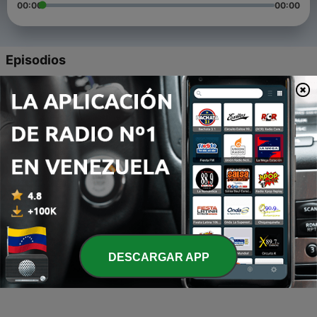
00:00
00:00
Episodios
-
4
Channel Q Ep 4. Den nya digitala kommunikationen
16 ene. 2014
-
3
Channel Q Ep 3. Digitalt lärande & IT i skolan
21 nov. 2013
-
2
Channel Q Ep 2. Vad är egentligen Internet of
Everything?
11 oct. 2013
-
1
Channel Q Ep 1. Entreprenörskap & E-handel med
Jarno Vanhatapio
DESCARGAR APP
16 sep. 2013