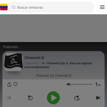
Podcasts
Channel Q
Channel Q
|
4 - Channel Q Ep 4. Den nya digitala
kommunikationen
Podcast by Channel Q
1
x
Volumen