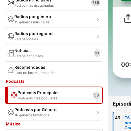
786
Radios más escuchadas
Radios por género
15 géneros musicales
Radios por regiones
Radios locales
Noticias
31
Radios noticiosas
00
Recomendadas
Lista de las mejores radios
Podcasts
Podcasts Principales
50
Podcasts más populares
Episod
Podcasts por Género
18 géneros temáticos
-
45
T6.
por
Música
Coc