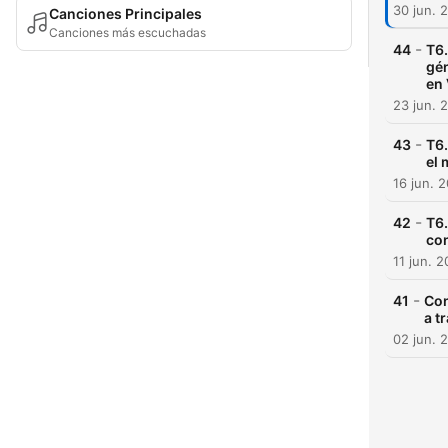
30 jun. 
Canciones Principales
Canciones más escuchadas
-
44
T6.
gén
en 
23 jun. 
-
43
T6.
el 
16 jun. 
-
42
T6.
con
11 jun. 
-
41
Con
a t
02 jun. 