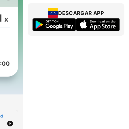
ana
DESCARGAR APP
1
x
 y
ción
s,
el
:00
ad