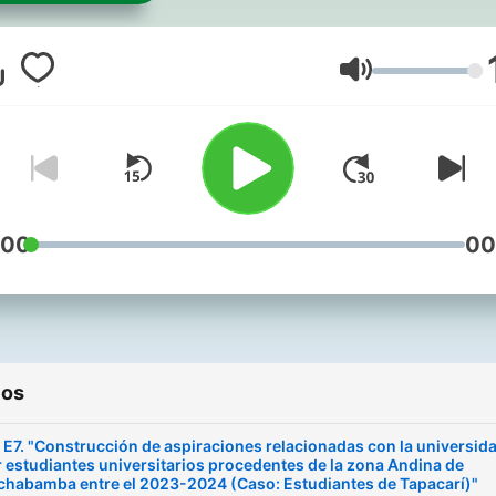
Social (SOCICOM) de la
Universidad Católica Bolivi
"San Pablo" sede
Volumen
Cochabamba, que aborda
reflexiones teóricas, dudas
cuestiones de la Comunica
desde la visión de docente
estudiantes y expertos en 
:00
00
área.
ios
 E7. "Construcción de aspiraciones relacionadas con la universid
 estudiantes universitarios procedentes de la zona Andina de
habamba entre el 2023-2024 (Caso: Estudiantes de Tapacarí)"