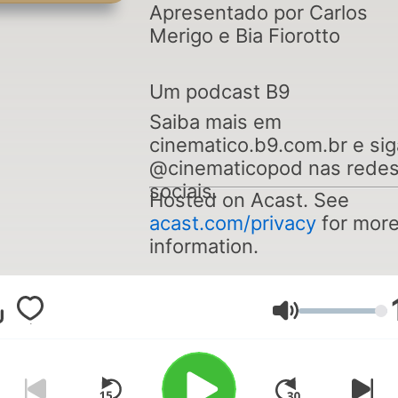
Apresentado por Carlos
Merigo e Bia Fiorotto
Um podcast B9
Saiba mais em
cinematico.b9.com.br e sig
@cinematicopod nas rede
sociais.
Hosted on Acast. See
acast.com/privacy
for mor
information.
Volumen