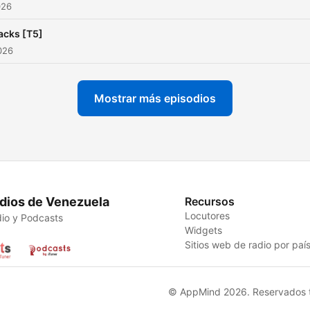
026
acks [T5]
2026
Mostrar más episodios
dios de Venezuela
Recursos
Locutores
io y Podcasts
Widgets
Sitios web de radio por paí
© AppMind 2026. Reservados t