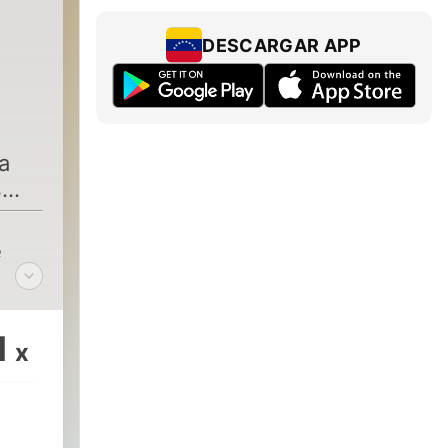
DESCARGAR APP
a
s
e
1
x