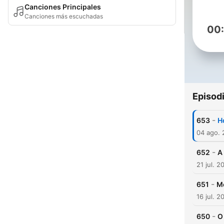
Canciones Principales
Canciones más escuchadas
00
Episod
-
653
H
04 ago.
-
652
A
21 jul. 2
-
651
M
16 jul. 2
-
650
O