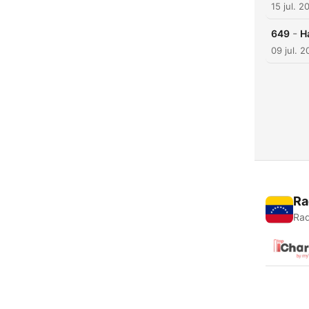
15 jul. 2
-
649
H
09 jul. 
Ra
Rad