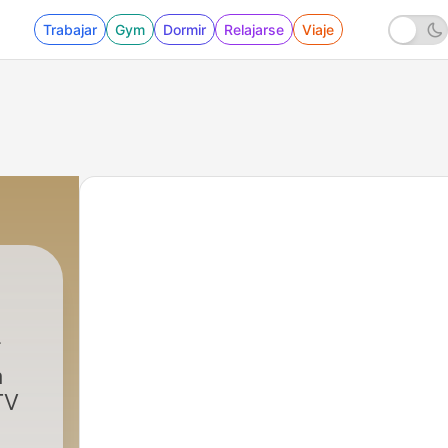
Trabajar
Gym
Dormir
Relajarse
Viaje
a
TV