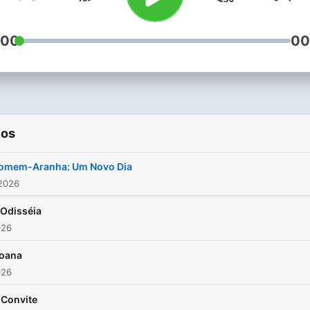
:00
00
ios
omem-Aranha: Um Novo Dia
 2026
 Odisséia
026
oana
026
 Convite