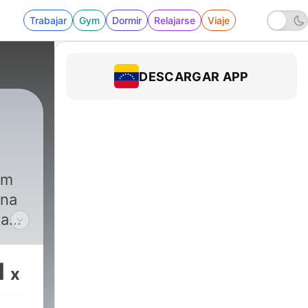
Trabajar
Gym
Dormir
Relajarse
Viaje
DESCARGAR APP
am
ana
kan
kat
1
x
ang
h