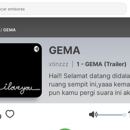
GEMA
GEMA
xtinzzz
|
1 - GEMA (Trailer)
Hai!! Selamat datang didal
ruang sempit ini,yaaa kem
pun kamu pergi suara ini a
tetap bergema. Selamat
menikmati waktu yang sing
ini dan semoga kalian sen
Volumen
mendengar hal hal ter-ane