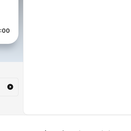
kita
:00