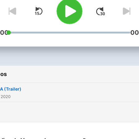
dalam hidup aku,kamu dan 
semua!!!! panggil aku gema
yaaaa..... love you
:00
00
ios
 (Trailer)
 2020