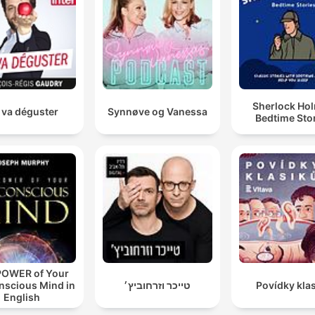
Sherlock Ho
 va déguster
Synnøve og Vanessa
Bedtime Sto
POWER of Your
nscious Mind in
טייכר וזרחוביץ׳
Povídky kla
English