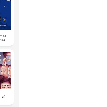
lmes
ries
siků