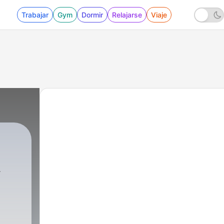
Trabajar
Gym
Dormir
Relajarse
Viaje
COBAR
|
2 - Espero lo escuches