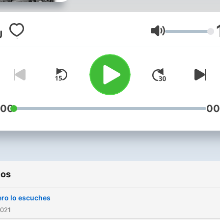
Volumen
:00
00
ios
ro lo escuches
2021