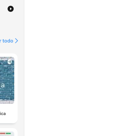
r todo
ica