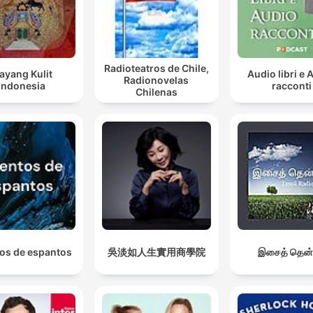
Radioteatros de Chile,
ayang Kulit
Audio libri e 
Radionovelas
Indonesia
racconti
Chilenas
os de espantos
吳淡如人生實用商學院
இசைத் தென்