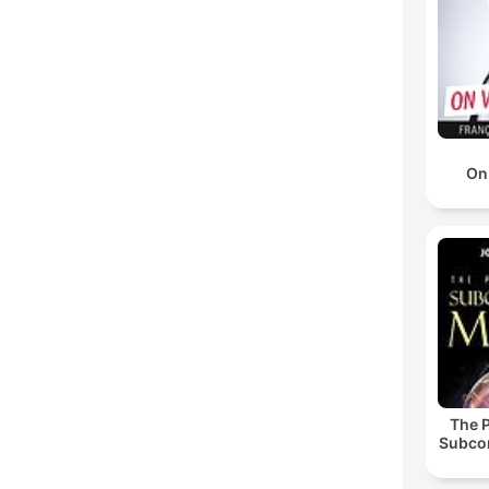
On
The 
Subco