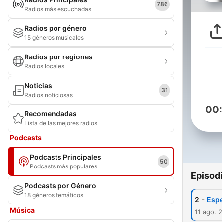
786
Radios más escuchadas
Radios por género
15 géneros musicales
Radios por regiones
Radios locales
Noticias
31
Radios noticiosas
00
Recomendadas
Lista de las mejores radios
Podcasts
Podcasts Principales
50
Podcasts más populares
Episod
Podcasts por Género
18 géneros temáticos
-
2
Espe
Música
11 ago. 