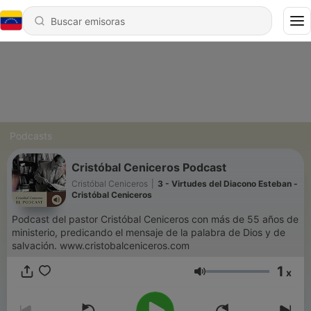
Podcasts
Cristóbal Ceniceros Podcast
Cristóbal Ceniceros
|
3 - Virtudes del Diacono Esteban -
Cristóbal Ceniceros
Podcast del pastor Cristóbal Ceniceros con más de 55 años de
ministerio, predicando el mensaje de la palabra de Dios y de
salvación. www.cristobalceniceros.com
1
x
Volumen