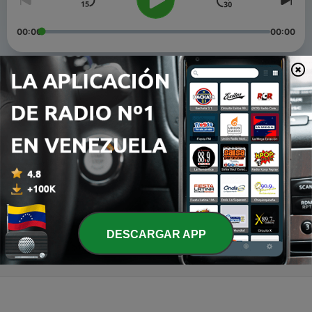
00:00
00:00
Episodios
-
3
Virtudes del Diacono Esteban - Cristóbal Ceniceros
20 feb. 2022
-
2
Un mensaje de Prevención
05 feb. 2022
-
1
Introducción - Podcast
05 feb. 2022
DESCARGAR APP