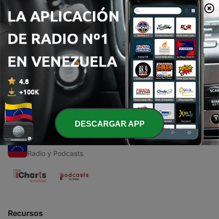
00:00
00:00
Episodios
-
1
Como atrapar una estrella
04 mar. 2021
DESCARGAR APP
Radios de Venezuela
Radio y Podcasts
Recursos