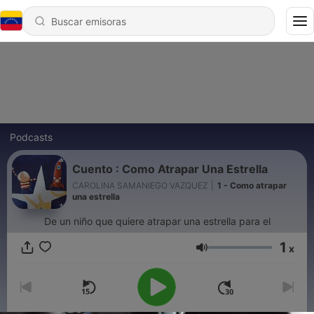
Podcasts
Cuento : Como Atrapar Una Estrella
CAROLINA SAMANIEGO VAZQUEZ
|
1 - Como atrapar
una estrella
De un niño que quiere atrapar una estrella para el
1
x
Volumen