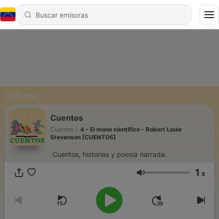
Podcasts
Cuentos
Cuentos
|
4 - El mono científico - Robert Louis
Stevenson [CUENTOS]
Cuentos, historias y poesía narrada.
1
x
Volumen