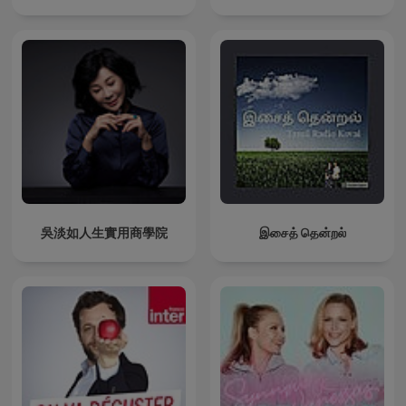
吳淡如人生實用商學院
இசைத் தென்றல்