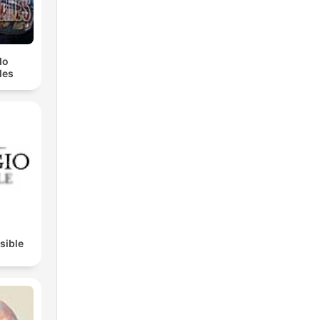
do
les
do
Su-
isible