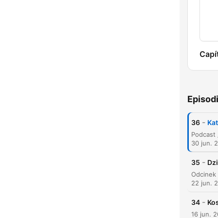
Capí
Episod
-
36
Kat
30 jun. 
-
35
Dzi
22 jun. 
-
34
Kos
16 jun. 