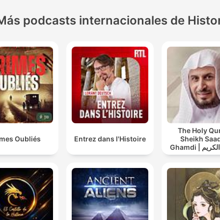
Más podcasts internacionales de Histo
The Holy Qu
imes Oubliés
Entrez dans l'Histoire
Sheikh Saad
Ghamdi | القران الكريم
عد الغامدي