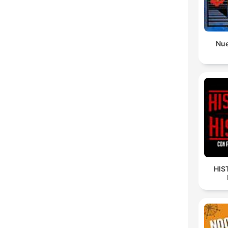
Nue
HIS