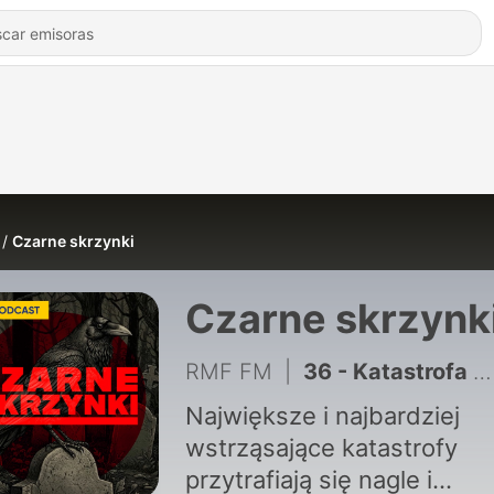
Czarne skrzynki
Czarne skrzynk
RMF FM
|
36 - Katastrofa F-16 nie była jedyną. Wypadki na Radom Air Show
Największe i najbardziej
wstrząsające katastrofy
przytrafiają się nagle i