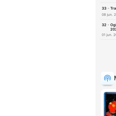
H
-
33
Tr
Dest
08 jun. 
-
32
Ogi
20
01 jun. 