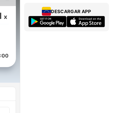
o
li
DESCARGAR APP
1
x
ię
cie
do
:00
u