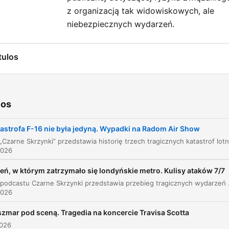
z organizacją tak widowiskowych, ale
niebezpiecznych wydarzeń.
tulos
Tragedia F-16 w 2025 roku
00:00:00
Wstęp i historia Airshow
00:01:10
ios
Ryzyko pokazów lotniczych i katastrofa Frecc
00:02:17
astrofa F-16 nie była jedyną. Wypadki na Radom Air Show
Tricolori
Katastrofa grupy Żelazny w 2007 roku
00:02:50
2026
Katastrofa białoruskiego Su-27 w 2009 roku
eń, w którym zatrzymało się londyńskie metro. Kulisy ataków 7/7
00:08:04
Odcinek podcastu Czarne Skrzynki przedstawia przebieg tragicznych wydarzeń z 7 lipca 2005 roku, kiedy to skoordynowane ataki terrorystyczne ud
Kontynuacja pokazów i wypadek majora
2026
00:12:52
Krakowiana
zmar pod sceną. Tragedia na koncercie Travisa Scotta
Debata o bezpieczeństwie i „klątwa Radomia”
00:16:43
2026