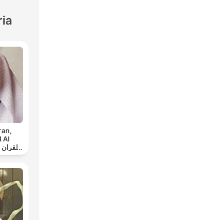
ria
ran,
 Al
س