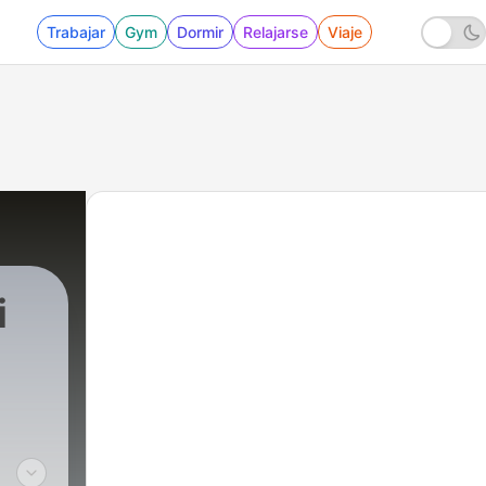
Trabajar
Gym
Dormir
Relajarse
Viaje
i