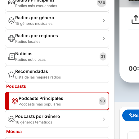
786
Radios más escuchadas
Radios por género
15 géneros musicales
Radios por regiones
Radios locales
Noticias
31
Radios noticiosas
00
Recomendadas
Lista de las mejores radios
Podcasts
Podcasts Principales
50
Podcasts más populares
Re
Podcasts por Género
18 géneros temáticos
Música