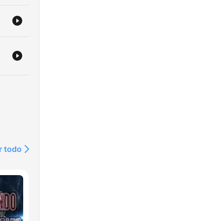
uje
go
s
r todo
ów