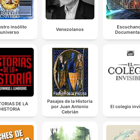
planowania samego manewru.
00:07:23 · Przyczyny wypadku z 2007 roku według raportu
komisji.
stro insólito
Escuchan
Venezolanos
universo
Documenta
Zakłady odpowiedzialne za zaprojektowanie i
wyprodukowanie maszyny wydały oświadczenie, że 
tragedii doprowadziły samowolne modyfikacje
elektronicznych systemów sterowania.
00:11:33 · Teoria dotycząca przyczyn upadku białoruskiego 
27.
Zginął robiąc to, co kochał.
Pasajes de la Historia
TORIAS DE LA
00:15:57 · Napis na nagrobku majora Macieja Krakowiana.
por Juan Antonio
El colegio inv
HISTORIA
Cebrián