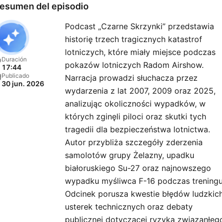
esumen del episodio
Podcast „Czarne Skrzynki” przedstawia
historię trzech tragicznych katastrof
lotniczych, które miały miejsce podczas
Duración
pokazów lotniczych Radom Airshow.
17:44
Publicado
Narracja prowadzi słuchacza przez
30 jun. 2026
wydarzenia z lat 2007, 2009 oraz 2025,
analizując okoliczności wypadków, w
których zginęli piloci oraz skutki tych
tragedii dla bezpieczeństwa lotnictwa.
Autor przybliża szczegóły zderzenia
samolotów grupy Żelazny, upadku
białoruskiego Su-27 oraz najnowszego
wypadku myśliwca F-16 podczas treningu
Odcinek porusza kwestie błędów ludzkich
usterek technicznych oraz debaty
publicznej dotyczącej ryzyka związanłeg