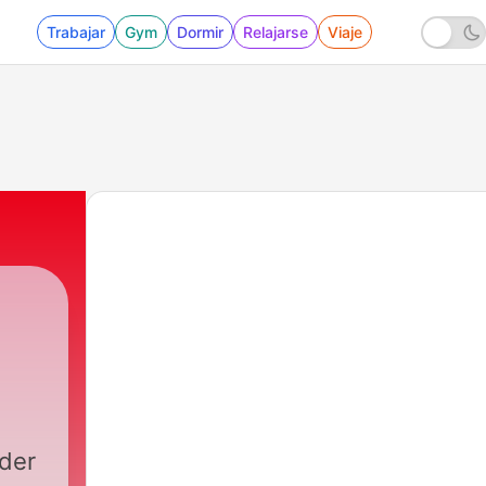
Trabajar
Gym
Dormir
Relajarse
Viaje
 der