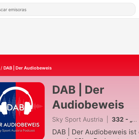
DAB | Der Audiobeweis
DAB | Der
Audiobeweis
Sky Sport Austria
|
332 - „WM-Edition“ #12: Didi Hamann
DAB | Der Audiobeweis ist