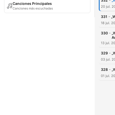
-
332
„
Canciones Principales
20 jul. 
Canciones más escuchadas
-
331
„W
18 jul. 2
-
330
„
A
13 jul. 2
-
329
„
03 jul. 
-
328
„
01 jul. 2