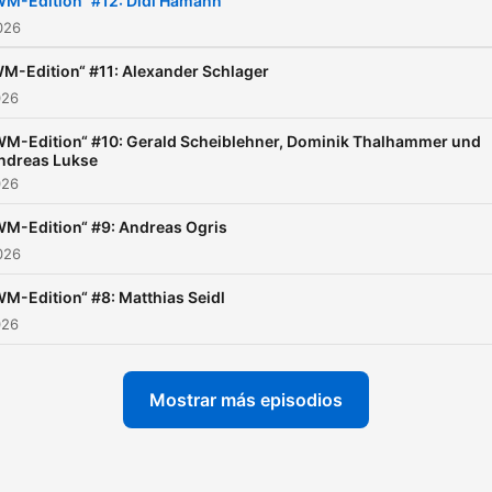
WM-Edition“ #12: Didi Hamann
2026
M-Edition“ #11: Alexander Schlager
026
WM-Edition“ #10: Gerald Scheiblehner, Dominik Thalhammer und
ndreas Lukse
026
WM-Edition“ #9: Andreas Ogris
2026
WM-Edition“ #8: Matthias Seidl
026
Mostrar más episodios