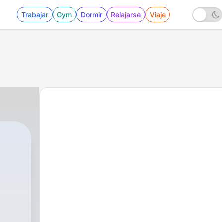
Trabajar
Gym
Dormir
Relajarse
Viaje
|
53 - 49. Lo que debes saber de cr