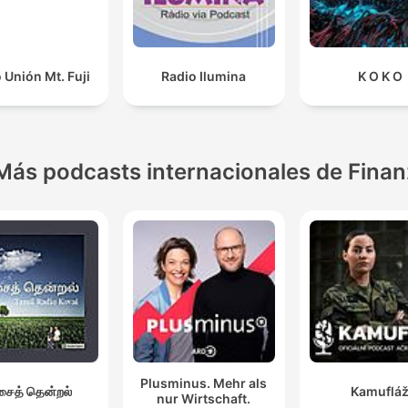
 Unión Mt. Fuji
Radio Ilumina
K O K O
Más podcasts internacionales de Fina
Plusminus. Mehr als
ைத் தென்றல்
Kamuflá
nur Wirtschaft.