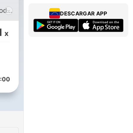
todo
DESCARGAR APP
o.
1
x
:00