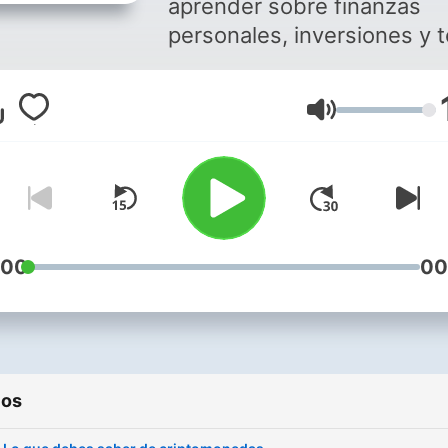
aprender sobre finanzas
personales, inversiones y 
lo relacionado con tu diner
Volumen
:00
00
ios