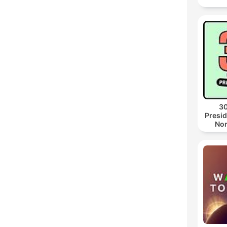
30
Presid
Non