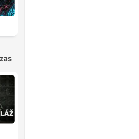
nzas
ž