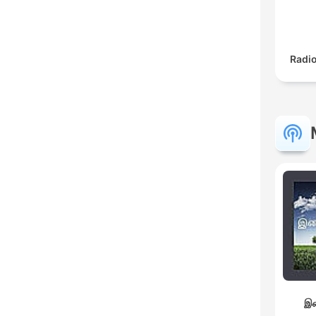
Radio
இச