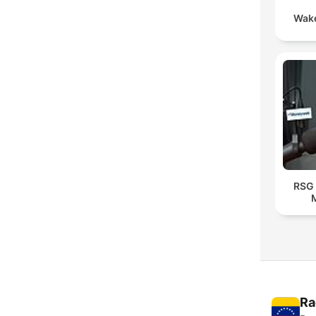
Wake
RSG 
Ra