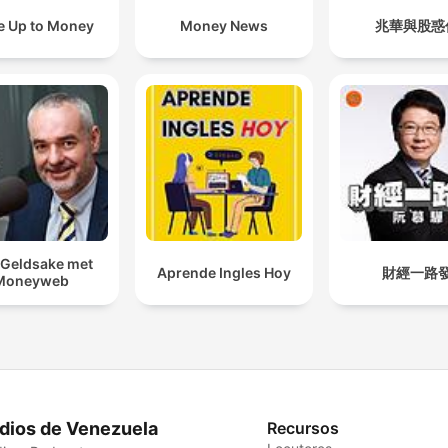
 Up to Money
Money News
兆華與股惑
Geldsake met
Aprende Ingles Hoy
財經一路
Moneyweb
dios de Venezuela
Recursos