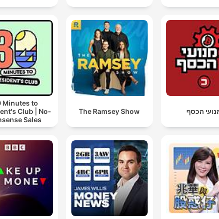
 Minutes to
ent's Club | No-
The Ramsey Show
נועי הכסף
sense Sales