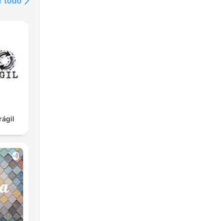
r todo
rágil