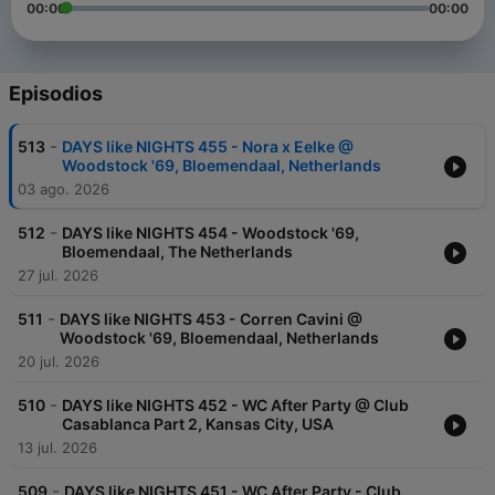
00:00
00:00
Episodios
-
513
DAYS like NIGHTS 455 - Nora x Eelke @
Woodstock '69, Bloemendaal, Netherlands
03 ago. 2026
-
512
DAYS like NIGHTS 454 - Woodstock '69,
Bloemendaal, The Netherlands
27 jul. 2026
-
511
DAYS like NIGHTS 453 - Corren Cavini @
Woodstock '69, Bloemendaal, Netherlands
20 jul. 2026
-
510
DAYS like NIGHTS 452 - WC After Party @ Club
Casablanca Part 2, Kansas City, USA
13 jul. 2026
-
509
DAYS like NIGHTS 451 - WC After Party - Club