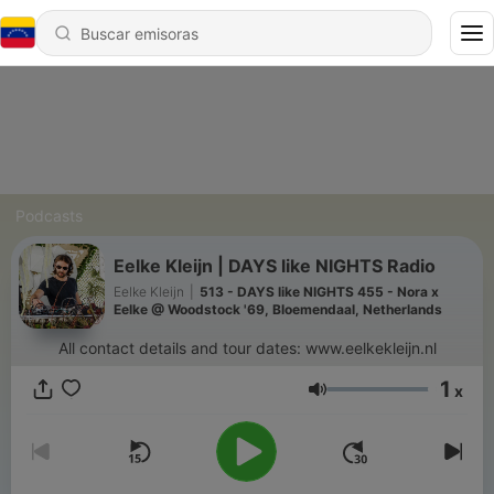
Podcasts
Eelke Kleijn | DAYS like NIGHTS Radio
Eelke Kleijn
|
513 - DAYS like NIGHTS 455 - Nora x
Eelke @ Woodstock '69, Bloemendaal, Netherlands
All contact details and tour dates: www.eelkekleijn.nl
1
x
Volumen