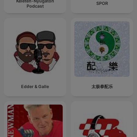
Keleten-Nyugaton
SPOR
Podcast
Edder & Galle
太极拳配乐