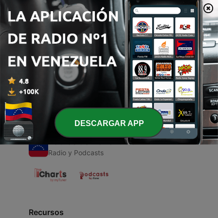
00:00
00:00
Episodios
-
1
El Cobre
30 abr. 2020
DESCARGAR APP
Radios de Venezuela
Radio y Podcasts
Recursos