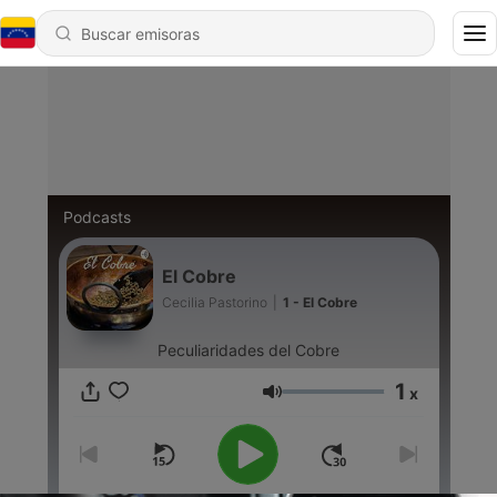
Podcasts
El Cobre
Cecilia Pastorino
|
1 - El Cobre
Peculiaridades del Cobre
1
x
Volumen