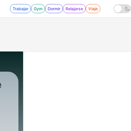
Trabajar
Gym
Dormir
Relajarse
Viaje
e
 - Como Morir Al Yo