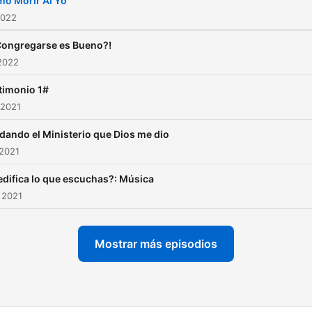
o Morir Al Yo
2022
Congregarse es Bueno?!
2022
timonio 1#
 2021
dando el Ministerio que Dios me dio
 2021
edifica lo que escuchas?: Música
 2021
Mostrar más episodios