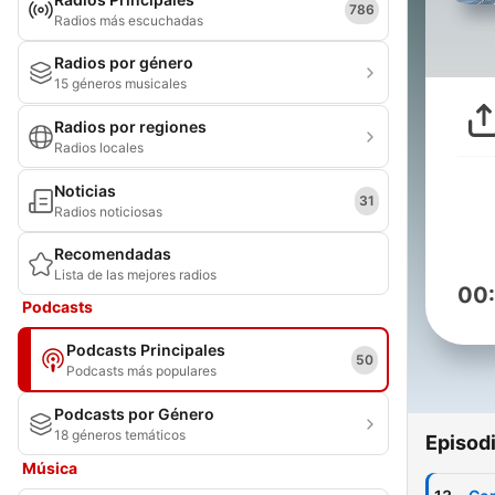
786
Radios más escuchadas
Radios por género
15 géneros musicales
Radios por regiones
Radios locales
Noticias
31
Radios noticiosas
Recomendadas
Lista de las mejores radios
00
Podcasts
Podcasts Principales
50
Podcasts más populares
Podcasts por Género
18 géneros temáticos
Episod
Música