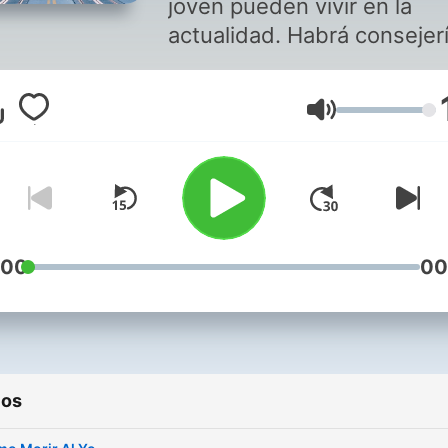
joven pueden vivir en la
actualidad. Habrá consejerí
testimonios y hasta un po
de comedia. Escucha y gó
Volumen
con el Combo que te Edific
:00
00
ios