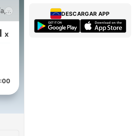
a,
DESCARGAR APP
co
zate
1
x
a.
:00