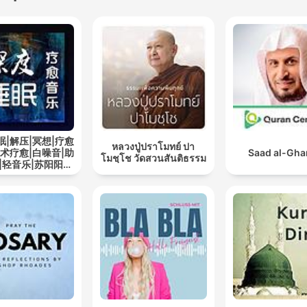
眠|解压|冥想|疗愈
หลวงปู่ปราโมทย์ ปา
艺术疗愈|白噪音|助
Saad al-Gh
โมชฺโช วัดสวนสันติธรรม
|轻音乐|苏阳阳频
道