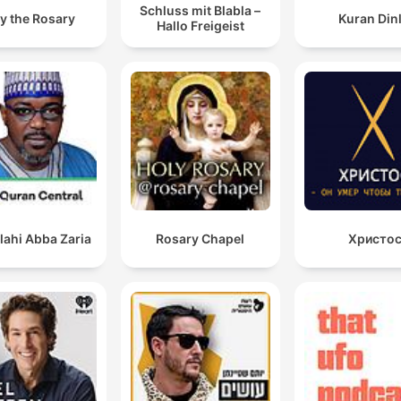
Schluss mit Blabla –
y the Rosary
Kuran Din
Hallo Freigeist
lahi Abba Zaria
Rosary Chapel
Христо