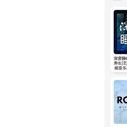
深度睡
养生|
眠音乐