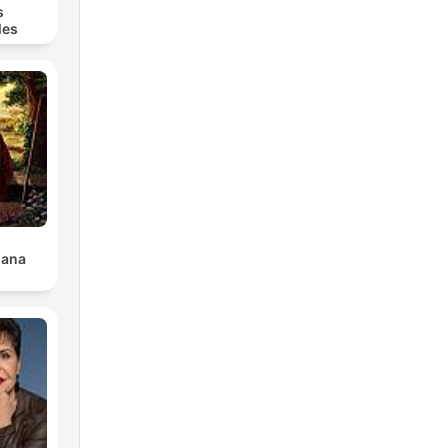
s
les
iana