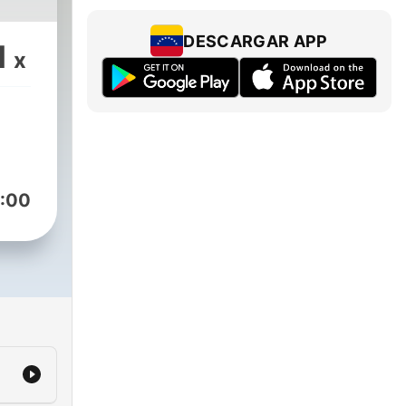
DESCARGAR APP
1
x
:00