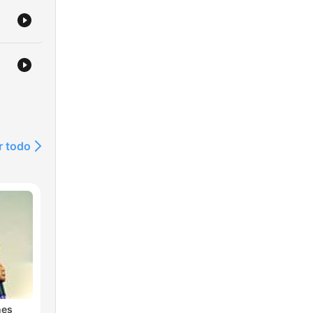
r todo
nes