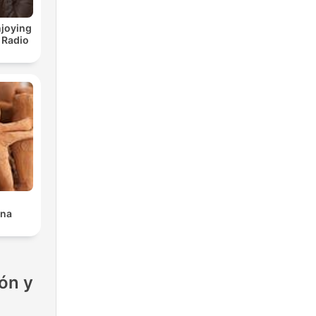
joying
 Radio
ana
ón y