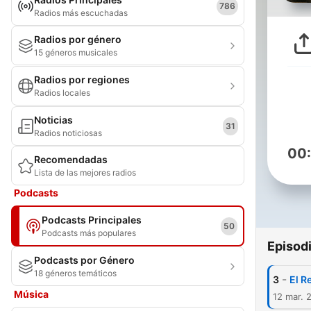
786
Radios más escuchadas
Radios por género
15 géneros musicales
Radios por regiones
Radios locales
Noticias
31
Radios noticiosas
00
Recomendadas
Lista de las mejores radios
Podcasts
Podcasts Principales
50
Podcasts más populares
Episod
Podcasts por Género
18 géneros temáticos
-
3
El R
Música
12 mar. 