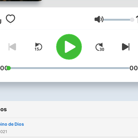
Volumen
:00
00
ios
eino de Dios
2021