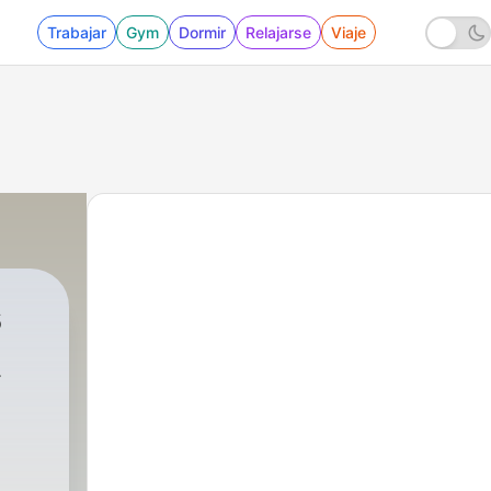
Trabajar
Gym
Dormir
Relajarse
Viaje
s