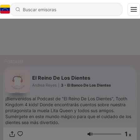
Podcasts
El Reino De Los Dientes
Andrea Reyes
|
3 - El Banco De Los Dientes
¡Bienvenidos al Podcast de "El Reino De Los Dientes", Tooth
Kingdom 4 kids! Donde encontrarás cuentos sobre nuestra
protagonista la muela Lita Queen y todos sus amigos.
Sumérgete en este mundo mágico para que el cuidado de los
dientes sea más divertido.
1
x
Volumen