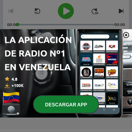
00:00
00:00
Episodios
-
3
El Banco De Los Dientes
10 nov. 2020
-
2
La Puerta Secreta Del Ratón Pérez
21 oct. 2020
-
1
Las Aventuras de Lita Queen
DESCARGAR APP
07 oct. 2020