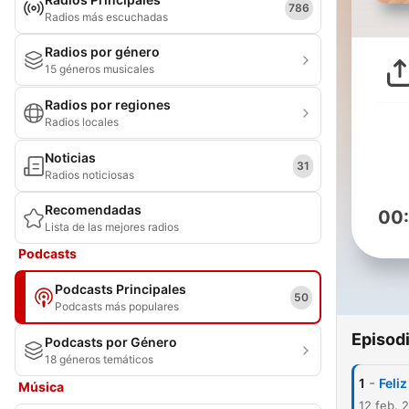
786
Radios más escuchadas
Radios por género
15 géneros musicales
Radios por regiones
Radios locales
Noticias
31
Radios noticiosas
Recomendadas
00
Lista de las mejores radios
Podcasts
Podcasts Principales
50
Podcasts más populares
Episod
Podcasts por Género
18 géneros temáticos
-
1
Feli
Música
12 feb. 