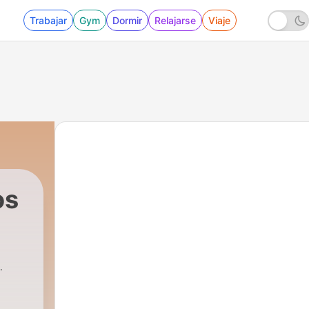
Trabajar
Gym
Dormir
Relajarse
Viaje
os