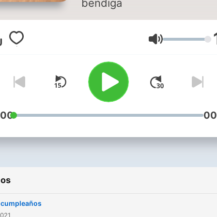
bendiga
Volumen
:00
00
ios
z cumpleaños
2021