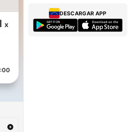
DESCARGAR APP
1
x
:00