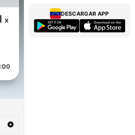
DESCARGAR APP
1
x
:00