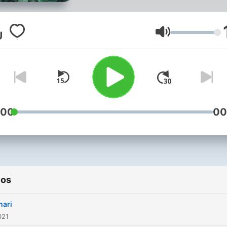
Volumen
:00
00
ios
hari
021