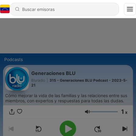
Podcasts
Generaciones BLU
Bluradio
|
315 - Generaciones BLU Podcast - 2023-5-
21
Cómo mejorar la vida de las familias y las relaciones entre sus
miembros, con expertos y respuestas para todas las dudas.
1
x
Volumen