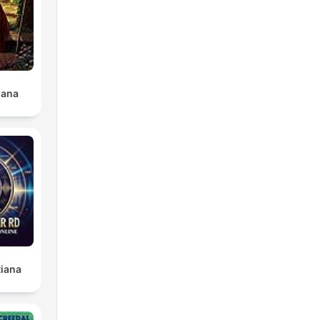
iana
tiana