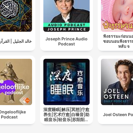
ฟังธรรมะก่อนน
Joseph Prince Audio
خالد الجليل | القرآ
ชอบนอนฟังธรร
Podcast
หลับ จ
深度睡眠|解压|冥想|疗愈
Ongelooflijke
养生|艺术疗愈|白噪音|助
Joel Osteen P
Podcast
眠音乐|轻音乐|苏阳阳频
道