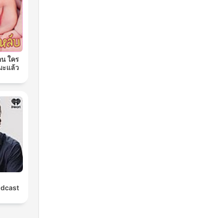
อน ใคร
มะแล้ว
odcast