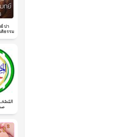
ย์ ปา
นติธรรม
المُصْحَـ
صدي