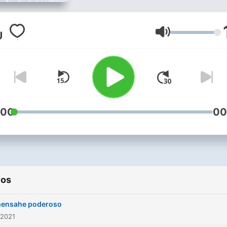
Volumen
:00
00
ios
ensahe poderoso
 2021