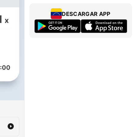
DESCARGAR APP
1
x
:00