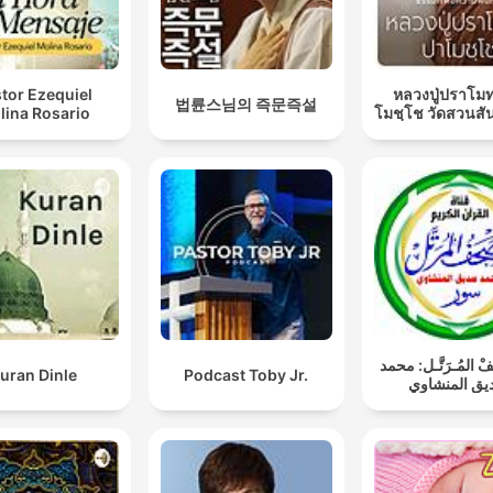
tor Ezequiel
หลวงปู่ปราโมท
법륜스님의 즉문즉설
lina Rosario
โมชฺโช วัดสวนสั
فْ المُـرَتَّـل: محمد
uran Dinle
Podcast Toby Jr.
ق المنشاوي