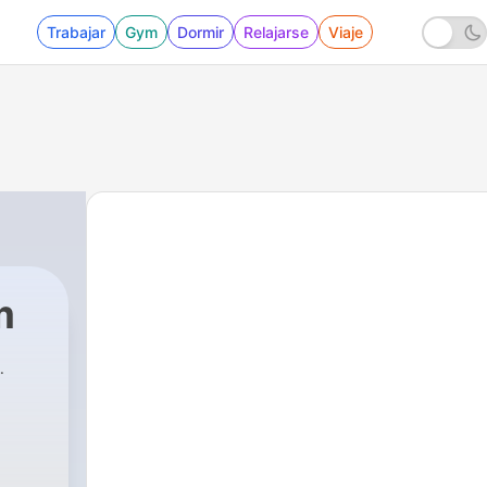
Trabajar
Gym
Dormir
Relajarse
Viaje
m