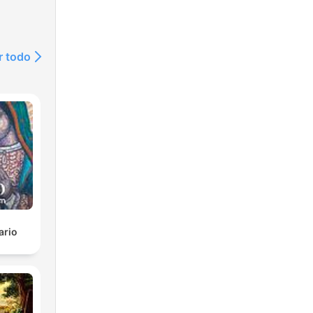
r todo
ario