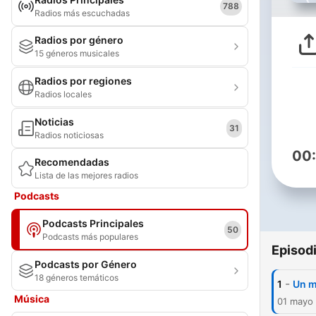
788
Radios más escuchadas
Radios por género
15 géneros musicales
Radios por regiones
Radios locales
Noticias
31
Radios noticiosas
00
Recomendadas
Lista de las mejores radios
Podcasts
Podcasts Principales
50
Podcasts más populares
Episod
Podcasts por Género
18 géneros temáticos
-
1
Un m
Música
01 mayo