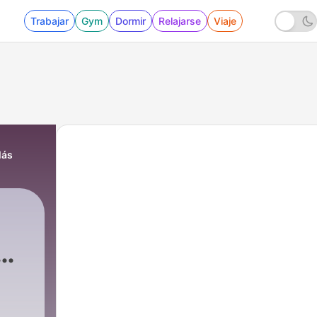
Trabajar
Gym
Dormir
Relajarse
Viaje
Más