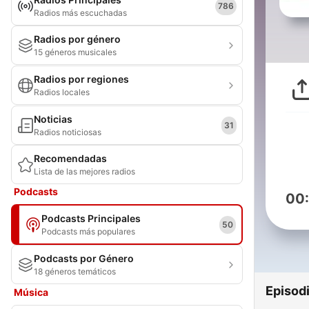
786
Radios más escuchadas
Radios por género
15 géneros musicales
Radios por regiones
Radios locales
Noticias
31
Radios noticiosas
Recomendadas
Lista de las mejores radios
Podcasts
00
Podcasts Principales
50
Podcasts más populares
Podcasts por Género
18 géneros temáticos
Episod
Música