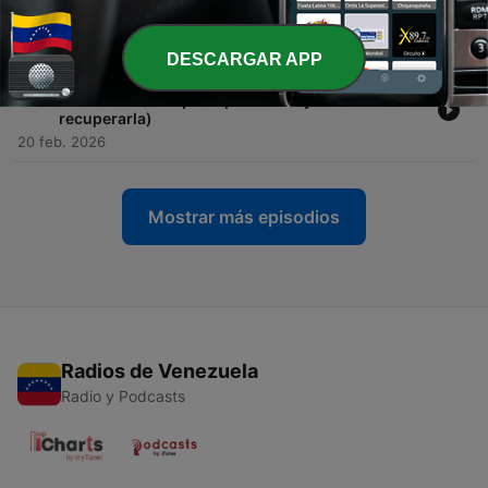
chispa en una relación
25 feb. 2026
DESCARGAR APP
-
191
El secreto de la atracción y el interés en nuestras
relaciones (Por qué la perdemos y cómo
recuperarla)
20 feb. 2026
Mostrar más episodios
Radios de Venezuela
Radio y Podcasts