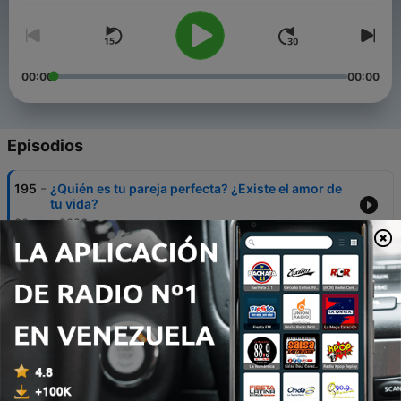
00:00
00:00
Episodios
-
195
¿Quién es tu pareja perfecta? ¿Existe el amor de
tu vida?
30 mar. 2026
-
194
Cómo evitar caer en una infidelidad (y por qué
hay personas que las viven una y otra vez)
19 mar. 2026
-
193
Por qué siempre atraemos el mismo tipo de
relaciones (Y cómo romper ese ciclo)
02 mar. 2026
-
192
La ciencia del deseo: Los secretos que elevan la