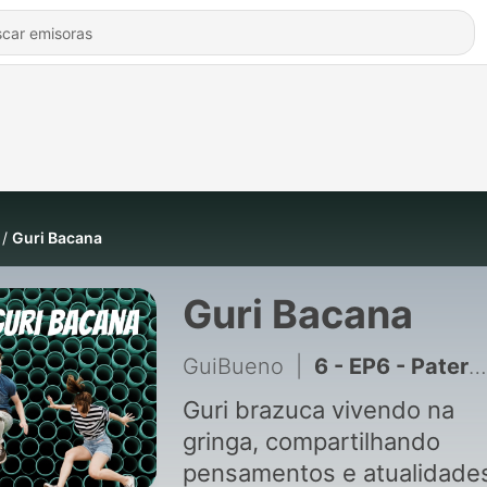
Guri Bacana
Guri Bacana
GuiBueno
|
6 - EP6 - Paternidade e Novo desafio de carreira
Guri brazuca vivendo na
gringa, compartilhando
pensamentos e atualidade