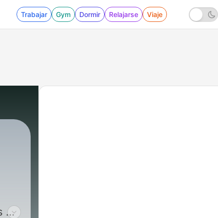
Trabajar
Gym
Dormir
Relajarse
Viaje
s de