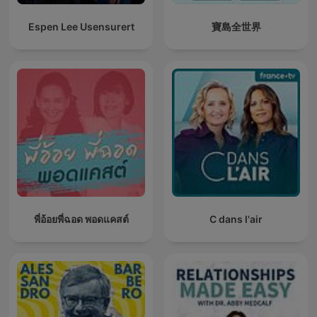
Espen Lee Usensurert
寶島全世界
พี่อ้อยพี่ฉอด พอดแคสต์
C dans l'air