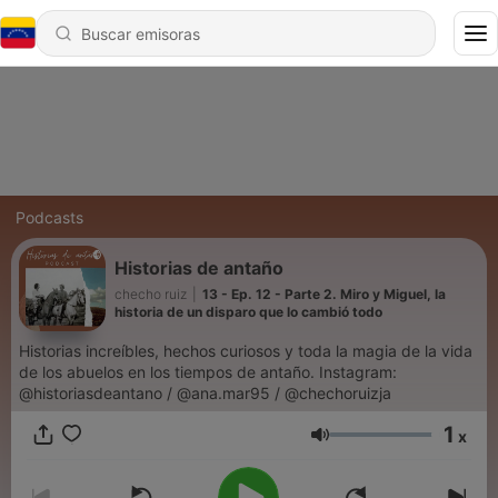
Podcasts
Historias de antaño
checho ruiz
|
13 - Ep. 12 - Parte 2. Miro y Miguel, la
historia de un disparo que lo cambió todo
Historias increíbles, hechos curiosos y toda la magia de la vida
de los abuelos en los tiempos de antaño. Instagram:
@historiasdeantano / @ana.mar95 / @chechoruizja
1
x
Volumen