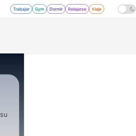
Trabajar
Gym
Dormir
Relajarse
Viaje
 su