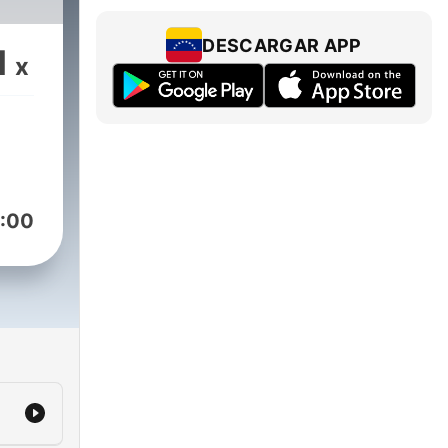
DESCARGAR APP
1
x
:00