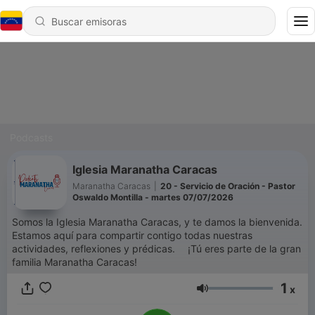
Podcasts
Iglesia Maranatha Caracas
Maranatha Caracas
|
20 - Servicio de Oración - Pastor
Oswaldo Montilla - martes 07/07/2026
Somos la Iglesia Maranatha Caracas, y te damos la bienvenida.
Estamos aquí para compartir contigo todas nuestras
actividades, reflexiones y prédicas. ⠀ ¡Tú eres parte de la gran
familia Maranatha Caracas!
1
x
Volumen