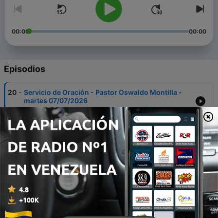
00:00
00:00
Episodios
-
20
Servicio de Oración - Pastor Oswaldo Montilla -
martes 07/07/2026
12 jul. 2026
-
19
Intercambio Divino - Pastor Oswaldo Montilla
24 jun. 2026
-
18
Forjando un Perfil Inquebrantable - Pastor
Oswaldo Montilla
18 jun. 2026
-
17
El Nacimiento de la Esperanza - Pastor Oswaldo
Montilla