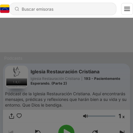
Podcasts
Iglesia Restauración Cristiana
Iglesia Restauración Cristiana
|
193 - Pacientemente
Esperando. (Parte 2)
Pódcast de la Iglesia Restauración Cristiana. Aquí encontrarás
mensajes, prédicas y reflexiones que harán bien a su vida y su
entorno. Que Dios le bendiga.
1
x
Volumen