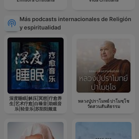
Más podcasts internacionales de Religión
y espiritualidad
深度睡眠|解压|冥想|疗愈养
หลวงปู่ปราโมทย์ ปาโมชฺโช
生|艺术疗愈|白噪音|助眠音
วัดสวนสันติธรรม
乐|轻音乐|苏阳阳频道