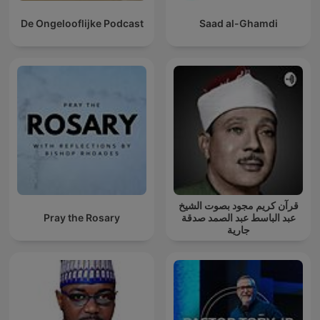
De Ongelooflijke Podcast
Saad al-Ghamdi
قرآن كريم مجود بصوت الشيخ
Pray the Rosary
عبد الباسط عبد الصمد صدقة
جارية