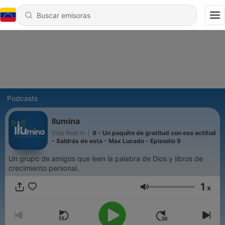
Podcasts
Ilumina
Vida Real.tv
|
9 - Un poquito de gratitud con esa actitud
- Saldrás de esta - Max Lucado - Episodio 9
Un grupo de amigos que leen la palabra de Dios y libros de
crecimiento personal.
1
x
Volumen