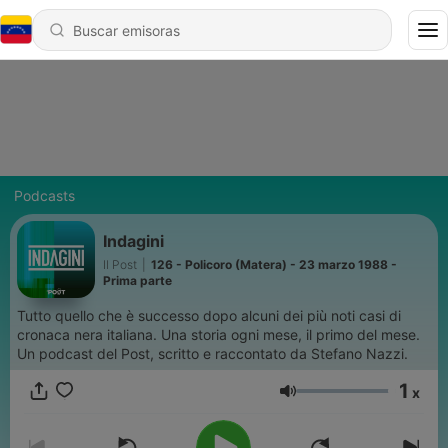
Podcasts
Indagini
Il Post
|
126 - Policoro (Matera) - 23 marzo 1988 -
Prima parte
Tutto quello che è successo dopo alcuni dei più noti casi di
cronaca nera italiana. Una storia ogni mese, il primo del mese.
Un podcast del Post, scritto e raccontato da Stefano Nazzi.
1
x
Volumen