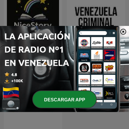
NiceStory Deutsch –
Interaktive
Venezuela Criminal
Hörgeschichten für
Erwachsene
DESCARGAR APP